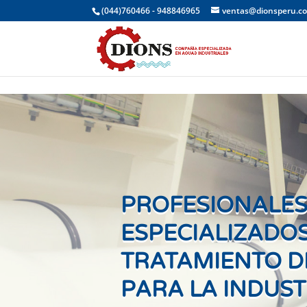
(044)760466 - 948846965
ventas@dionsperu.c
PROFESIONALE
ESPECIALIZADOS
TRATAMIENTO D
PARA LA INDUST