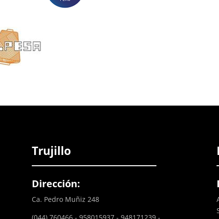
Trujillo
Dirección:
Ca. Pedro Muñiz 248
(044) 760466 - 958015937 - 948171239 -