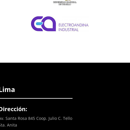
Lima
Dirección:
Av. Santa Rosa 845 Coop. Julio C. Tello
Sta. Anita