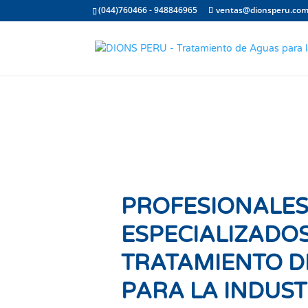
(044)760466 - 948846965
ventas@dionsperu.co
PROFESIONALE
ESPECIALIZADOS
TRATAMIENTO D
PARA LA INDUST