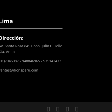
Lima
Dirección:
Av. Santa Rosa 845 Coop. Julio C. Tello
Sta. Anita
(01)7045087 - 948846965 - 975142473
ventas@dionsperu.com