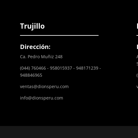
Trujillo
Dirección:
Ca. Pedro Muñiz 248
(044) 760466 - 958015937 - 948171239 -
948846965
ventas@dionsperu.com
info@dionsperu.com