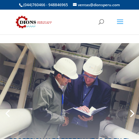
(044)760466 - 948846965
ventas@dionsperu.com