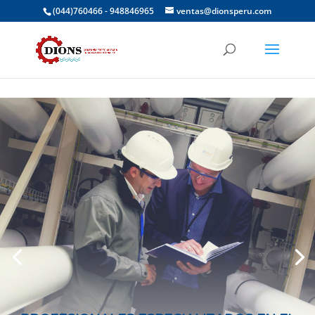
(044)760466 - 948846965
ventas@dionsperu.com