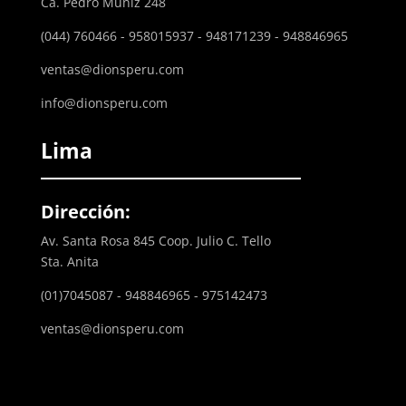
Ca. Pedro Muñiz 248
(044) 760466 - 958015937 - 948171239 - 948846965
ventas@dionsperu.com
info@dionsperu.com
Lima
Dirección:
Av. Santa Rosa 845 Coop. Julio C. Tello
Sta. Anita
(01)7045087 - 948846965 - 975142473
ventas@dionsperu.com