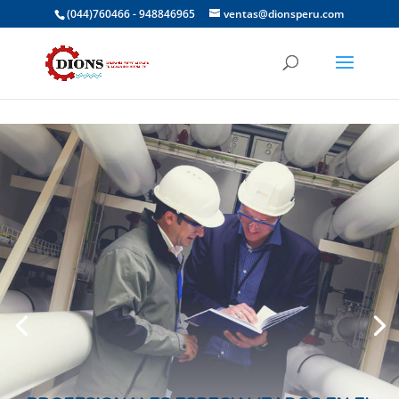
(044)760466 - 948846965
ventas@dionsperu.com