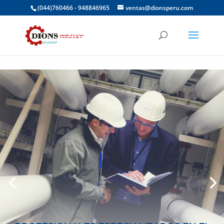
(044)760466 - 948846965
ventas@dionsperu.com