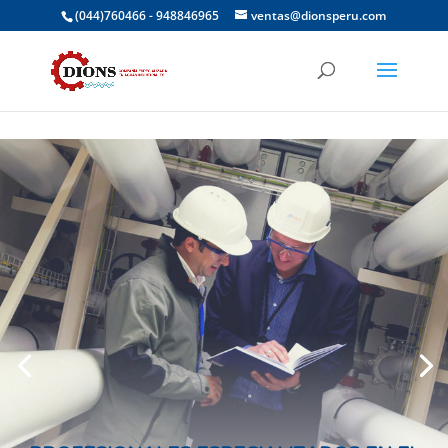
(044)760466 - 948846965
ventas@dionsperu.com