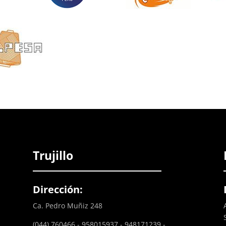
Trujillo
Dirección:
Ca. Pedro Muñiz 248
(044) 760466 - 958015937 - 948171239 -