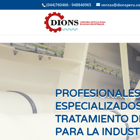
(044)760466 - 948846965
ventas@dionsperu.c
PROFESIONALE
ESPECIALIZADOS
TRATAMIENTO D
PARA LA INDUST