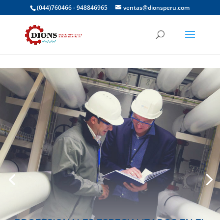
(044)760466 - 948846965
ventas@dionsperu.com