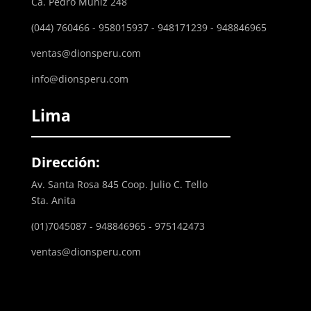
Ca. Pedro Muñiz 248
(044) 760466 - 958015937 - 948171239 - 948846965
ventas@dionsperu.com
info@dionsperu.com
Lima
Dirección:
Av. Santa Rosa 845 Coop. Julio C. Tello
Sta. Anita
(01)7045087 - 948846965 - 975142473
ventas@dionsperu.com