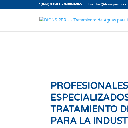
(044)760466 - 948846965
ventas@dionsperu.co
PROFESIONALE
ESPECIALIZADOS
TRATAMIENTO D
PARA LA INDUST