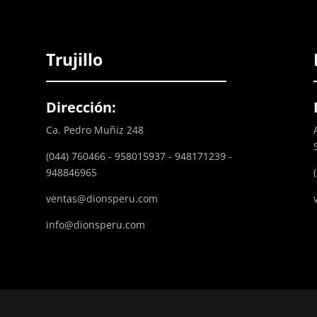
Trujillo
Dirección:
Ca. Pedro Muñiz 248
(044) 760466 - 958015937 - 948171239 -
948846965
ventas@dionsperu.com
info@dionsperu.com