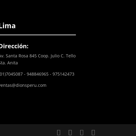
Lima
Dirección:
Av. Santa Rosa 845 Coop. Julio C. Tello
Sta. Anita
(01)7045087 - 948846965 - 975142473
ventas@dionsperu.com