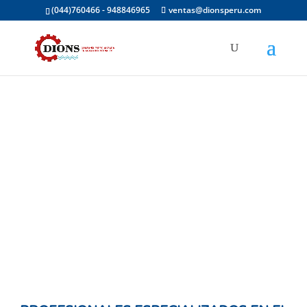
(044)760466 - 948846965
ventas@dionsperu.com