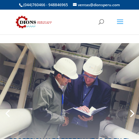
(044)760466 - 948846965
ventas@dionsperu.com