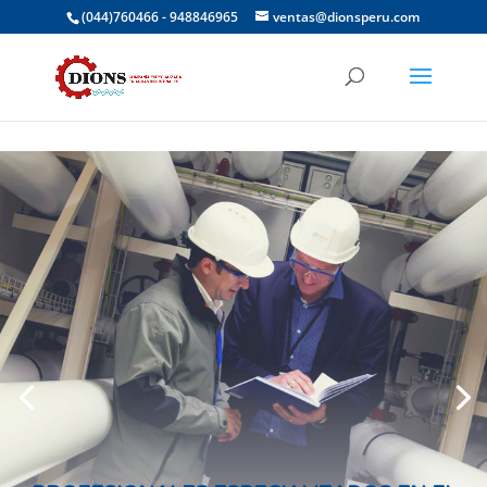
(044)760466 - 948846965
ventas@dionsperu.com