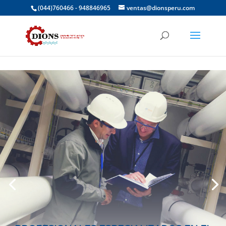
(044)760466 - 948846965
ventas@dionsperu.com