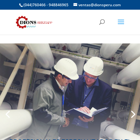
(044)760466 - 948846965
ventas@dionsperu.com