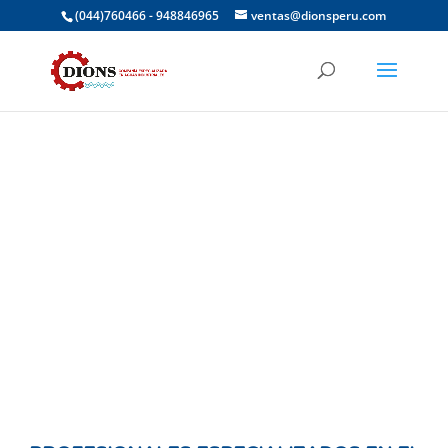
(044)760466 - 948846965
ventas@dionsperu.com