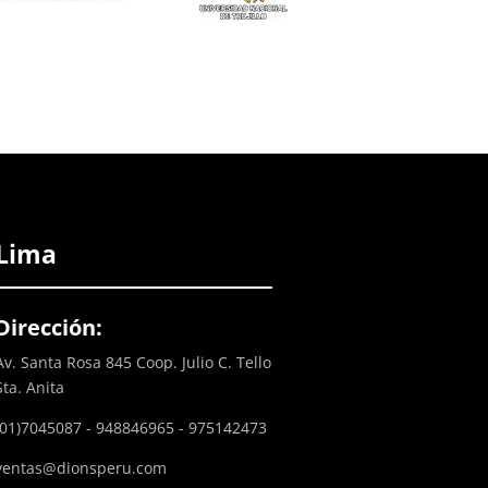
Lima
Dirección:
Av. Santa Rosa 845 Coop. Julio C. Tello
Sta. Anita
(01)7045087 - 948846965 - 975142473
ventas@dionsperu.com