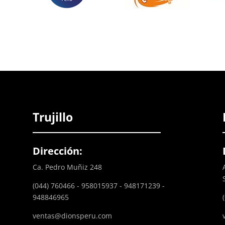
Trujillo
Dirección:
Ca. Pedro Muñiz 248
(044) 760466 - 958015937 - 948171239 -
948846965
ventas@dionsperu.com