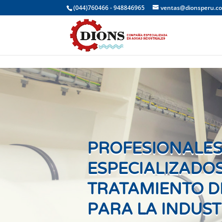
(044)760466 - 948846965
ventas@dionsperu.c
PROFESIONALE
ESPECIALIZADOS
TRATAMIENTO D
PARA LA INDUST