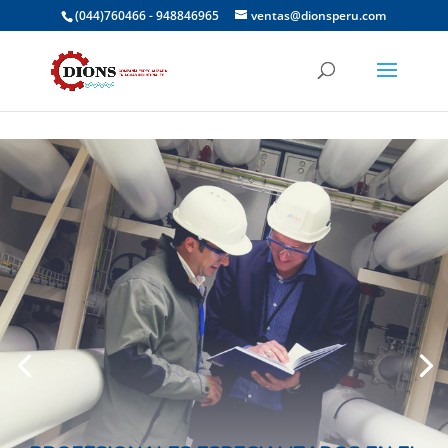
(044)760466 - 948846965
ventas@dionsperu.com