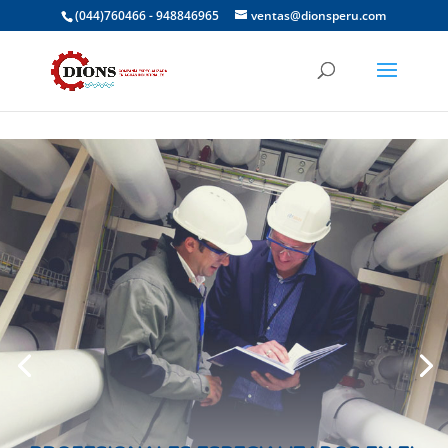
(044)760466 - 948846965
ventas@dionsperu.com