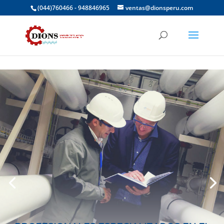
(044)760466 - 948846965
ventas@dionsperu.com