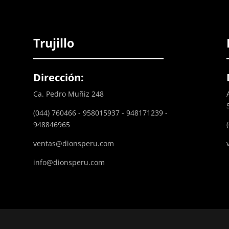
Trujillo
Dirección:
Ca. Pedro Muñiz 248
(044) 760466 - 958015937 - 948171239 -
948846965
ventas@dionsperu.com
info@dionsperu.com