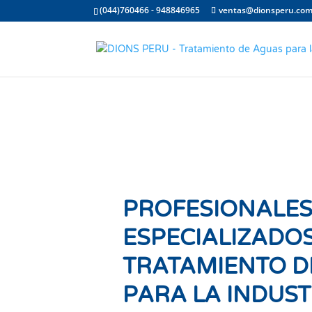
(044)760466 - 948846965
ventas@dionsperu.co
PROFESIONALE
ESPECIALIZADOS
TRATAMIENTO D
PARA LA INDUST