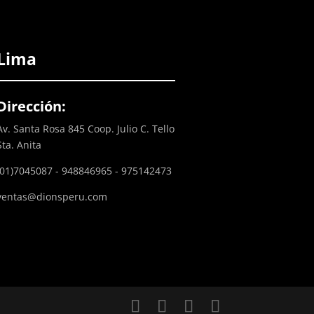
Lima
Dirección:
Av. Santa Rosa 845 Coop. Julio C. Tello
Sta. Anita
(01)7045087 - 948846965 - 975142473
ventas@dionsperu.com